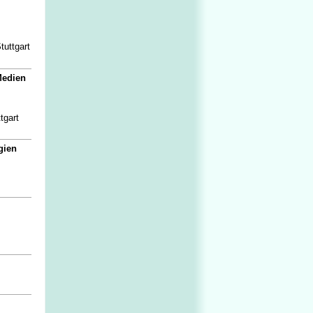
tuttgart
Medien
tgart
gien