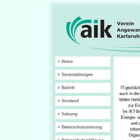
Home
Veranstaltungen
Beitritt
IT-gestütz
auch in der
bilden hier
Vorstand
zur Ei
Im IKT-Be
Satzung
Energie- 
und 
Datenschutzordnung
Infor
Organi