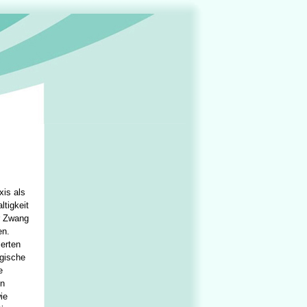
xis als
tigkeit
r Zwang
en.
serten
gische
e
en
ie