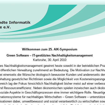
Willkommen zum 25. AIK-Symposium
Green Software – IT-gestütztes Nachhaltigkeitsmanagement
Karlsruhe, 30. April 2010
tes Nachhaltigkeitsmanagement gewinnt heute sowohl in der betrieblichen Pra
 öffentlichen Verwaltung zunehmend an Bedeutung. Die Motivation zur Nachhal
bei einerseits die Wünsche ökologisch bewusster Kunden und andererseits de
nhaltung gesetzlicher Richtlinien sowie die Möglichkeit von Kosteneinsparung
reich lag der Fokus hinsichtlich Nachhaltigkeit bisher meist auf einer verbes
und Ressourceneffizienz. Neben ökonomischen spielen inzwischen auch ökolo
soziale Aspekte in Geschäftsprozessen eine immer wichtigere Rolle. Neuartig
mationssysteme für nachhaltiges Wirtschaften – Green Software – unterstütz
sationen dabei, umweltbewusst und sozial verantwortlich zu wirtschaften sow