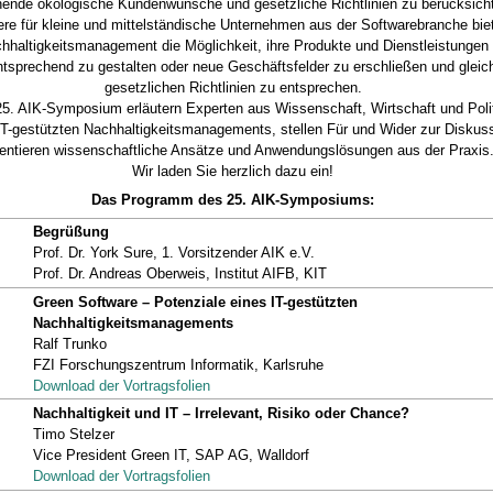
hende ökologische Kundenwünsche und gesetzliche Richtlinien zu berücksicht
re für kleine und mittelständische Unternehmen aus der Softwarebranche bie
haltigkeitsmanagement die Möglichkeit, ihre Produkte und Dienstleistungen f
tsprechend zu gestalten oder neue Geschäftsfelder zu erschließen und gleich
gesetzlichen Richtlinien zu entsprechen.
5. AIK-Symposium erläutern Experten aus Wissenschaft, Wirtschaft und Polit
IT-gestützten Nachhaltigkeitsmanagements, stellen Für und Wider zur Diskus
entieren wissenschaftliche Ansätze und Anwendungslösungen aus der Praxis
Wir laden Sie herzlich dazu ein!
Das Programm des 25. AIK-Symposiums:
Begrüßung
Prof. Dr. York Sure, 1. Vorsitzender AIK e.V.
Prof. Dr. Andreas Oberweis, Institut AIFB, KIT
Green Software – Potenziale eines IT-gestützten
Nachhaltigkeitsmanagements
Ralf Trunko
FZI Forschungszentrum Informatik, Karlsruhe
Download der Vortragsfolien
Nachhaltigkeit und IT – Irrelevant, Risiko oder Chance?
Timo Stelzer
Vice President Green IT, SAP AG, Walldorf
Download der Vortragsfolien