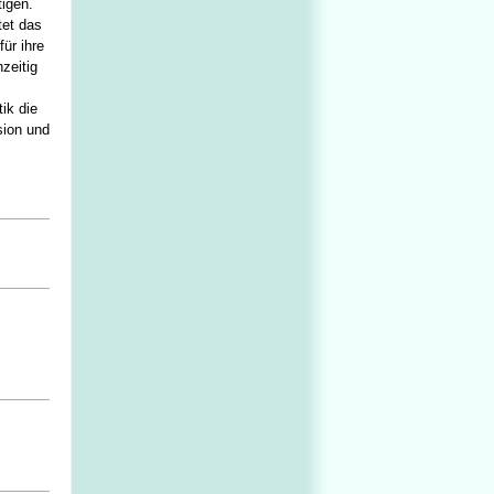
igen.
tet das
ür ihre
zeitig
ik die
sion und
.