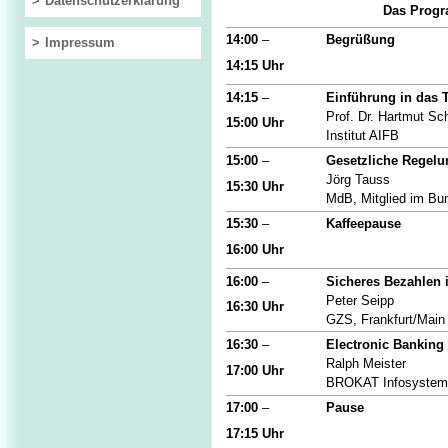
Datenschutzerklärung
Das Progr
14:00
–
Begrüßung
Impressum
14:15 Uhr
14:15
–
Einführung in das
Prof. Dr. Hartmut S
15:00 Uhr
Institut AIFB
15:00
–
Gesetzliche Regelun
Jörg Tauss
15:30 Uhr
MdB, Mitglied im Bu
15:30
–
Kaffeepause
16:00 Uhr
16:00
–
Sicheres Bezahlen i
Peter Seipp
16:30 Uhr
GZS, Frankfurt/Main
16:30
–
Electronic Banking
Ralph Meister
17:00 Uhr
BROKAT Infosystems
17:00
–
Pause
17:15 Uhr